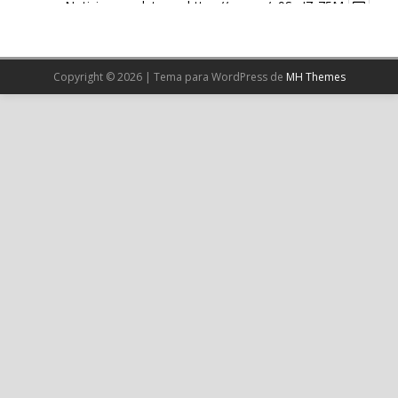
Noticia completa en:
https://wp.me/p9SwIZ-75M
1
X
Copyright © 2026 | Tema para WordPress de
MH Themes
Cargar más