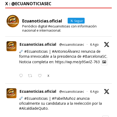
X : @ECUANOTICIASEC
Ecuanoticias.oficial
Seguir
Periódico digital #ecuanoticias con información
nacional e internacional.
Ecuanoticias.oficial
@ecuanoticiasec
·
6 Ago
#Ecuanoticias
|
#AntonioÁlvarez
renuncia de
forma irrevocable a la presidencia de
#BarcelonaSC
.
Noticia completa en:
https://wp.me/p9SwIZ-763
X
Ecuanoticias.oficial
@ecuanoticiasec
·
6 Ago
#Ecuanoticias
|
#PabelMuñoz
anuncia
oficialmente su candidatura a la reelección por la
#AlcaldíadeQuito
.