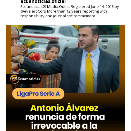
ecuanoticias.oficial
Ecuanoticias® Media Outlet
Registered June 14, 2013 by
@evaleroCorp
More than 12 years reporting with
responsibility and journalistic commitment.