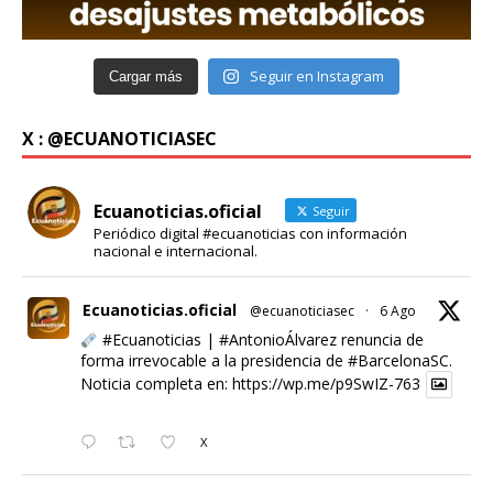
Seguir en Instagram
Cargar más
X : @ECUANOTICIASEC
Ecuanoticias.oficial
Seguir
Periódico digital #ecuanoticias con información
nacional e internacional.
Ecuanoticias.oficial
@ecuanoticiasec
·
6 Ago
#Ecuanoticias
|
#AntonioÁlvarez
renuncia de
forma irrevocable a la presidencia de
#BarcelonaSC
.
Noticia completa en:
https://wp.me/p9SwIZ-763
X