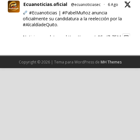
Ecuanoticias.oficial
@ecuanoticiasec
·
6 Ago
#Ecuanoticias
|
#PabelMuñoz
anuncia
oficialmente su candidatura a la reelección por la
#AlcaldíadeQuito
.
Noticia completa en:
https://wp.me/p9SwIZ-75M
1
X
Copyright © 2026 | Tema para WordPress de
MH Themes
Cargar más