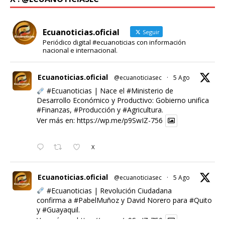
Ecuanoticias.oficial
Seguir
Periódico digital #ecuanoticias con información
nacional e internacional.
Ecuanoticias.oficial
@ecuanoticiasec
·
5 Ago
#Ecuanoticias
| Nace el
#Ministerio
de
Desarrollo Económico y Productivo: Gobierno unifica
#Finanzas
,
#Producción
y
#Agricultura
.
Ver más en:
https://wp.me/p9SwIZ-756
X
Ecuanoticias.oficial
@ecuanoticiasec
·
5 Ago
#Ecuanoticias
| Revolución Ciudadana
confirma a
#PabelMuñoz
y David Norero para
#Quito
y
#Guayaquil
.
Ver más en:
https://wp.me/p9SwIZ-750