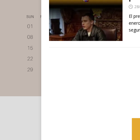
28
El pr
enero
segu