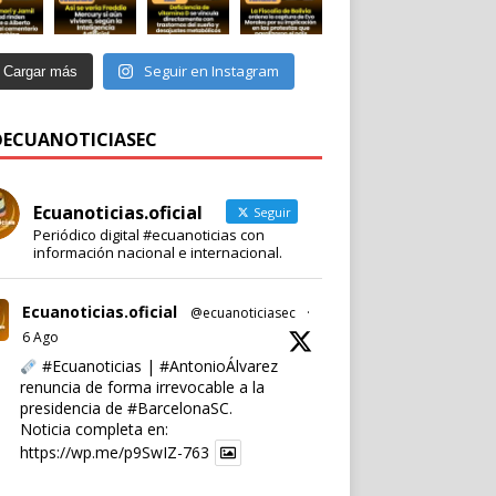
Seguir en Instagram
Cargar más
 @ECUANOTICIASEC
Ecuanoticias.oficial
Seguir
Periódico digital #ecuanoticias con
información nacional e internacional.
Ecuanoticias.oficial
@ecuanoticiasec
·
6 Ago
#Ecuanoticias
|
#AntonioÁlvarez
renuncia de forma irrevocable a la
presidencia de
#BarcelonaSC
.
Noticia completa en:
https://wp.me/p9SwIZ-763