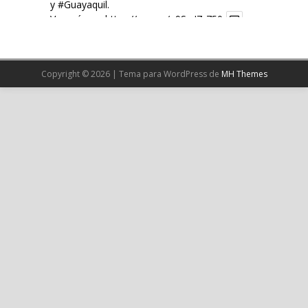
y
#Guayaquil
.
Ver más en:
https://wp.me/p9SwIZ-750
X
Copyright © 2026 | Tema para WordPress de
MH Themes
Cargar más