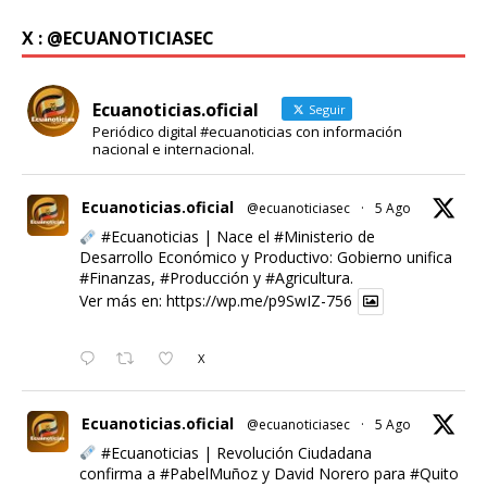
X : @ECUANOTICIASEC
Ecuanoticias.oficial
Seguir
Periódico digital #ecuanoticias con información
nacional e internacional.
Ecuanoticias.oficial
@ecuanoticiasec
·
5 Ago
#Ecuanoticias
| Nace el
#Ministerio
de
Desarrollo Económico y Productivo: Gobierno unifica
#Finanzas
,
#Producción
y
#Agricultura
.
Ver más en:
https://wp.me/p9SwIZ-756
X
Ecuanoticias.oficial
@ecuanoticiasec
·
5 Ago
#Ecuanoticias
| Revolución Ciudadana
confirma a
#PabelMuñoz
y David Norero para
#Quito