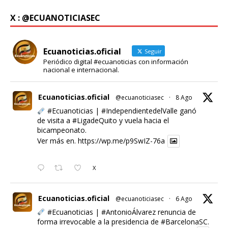
X : @ECUANOTICIASEC
Ecuanoticias.oficial
Seguir
Periódico digital #ecuanoticias con información
nacional e internacional.
Ecuanoticias.oficial
@ecuanoticiasec
·
8 Ago
#Ecuanoticias
|
#IndependientedelValle
ganó
de visita a
#LigadeQuito
y vuela hacia el
bicampeonato.
Ver más en.
https://wp.me/p9SwIZ-76a
X
Ecuanoticias.oficial
@ecuanoticiasec
·
6 Ago
#Ecuanoticias
|
#AntonioÁlvarez
renuncia de
forma irrevocable a la presidencia de
#BarcelonaSC
.