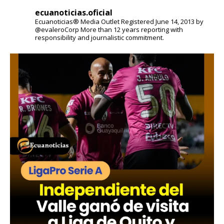
ecuanoticias.oficial
Ecuanoticias® Media Outlet
Registered June 14, 2013 by
@evaleroCorp
More than 12 years reporting with
responsibility and journalistic commitment.