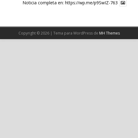
Noticia completa en:
https://wp.me/p9SwIZ-763
X
Cargar más
Copyright © 2026 | Tema para WordPress de
MH Themes