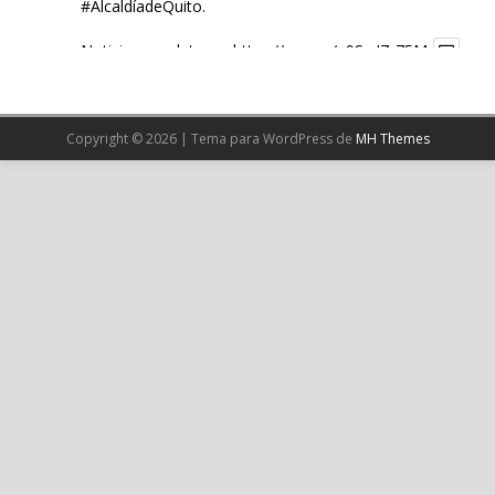
#AlcaldíadeQuito
.
Noticia completa en:
https://wp.me/p9SwIZ-75M
1
X
Copyright © 2026 | Tema para WordPress de
MH Themes
Cargar más