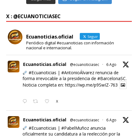
X : @ECUANOTICIASEC
Ecuanoticias.oficial
Seguir
Periódico digital #ecuanoticias con información
nacional e internacional.
Ecuanoticias.oficial
@ecuanoticiasec
·
6 Ago
#Ecuanoticias
|
#AntonioÁlvarez
renuncia de
forma irrevocable a la presidencia de
#BarcelonaSC
.
Noticia completa en:
https://wp.me/p9SwIZ-763
X
Ecuanoticias.oficial
@ecuanoticiasec
·
6 Ago
#Ecuanoticias
|
#PabelMuñoz
anuncia
oficialmente su candidatura a la reelección por la