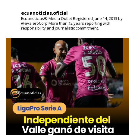
ecuanoticias.oficial
Ecuanoticias® Media Outlet
Registered June 14, 2013 by
@evaleroCorp
More than 12 years reporting with
responsibility and journalistic commitment.