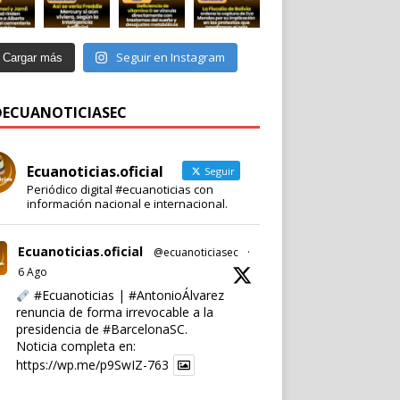
Seguir en Instagram
Cargar más
 @ECUANOTICIASEC
Ecuanoticias.oficial
Seguir
Periódico digital #ecuanoticias con
información nacional e internacional.
Ecuanoticias.oficial
@ecuanoticiasec
·
6 Ago
#Ecuanoticias
|
#AntonioÁlvarez
renuncia de forma irrevocable a la
presidencia de
#BarcelonaSC
.
Noticia completa en:
https://wp.me/p9SwIZ-763