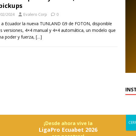
pickups
/02/2024
Evalero Corp
0
ó a Ecuador la nueva TUNLAND G9 de FOTON, disponible
s versiones, 4×4 manual y 4×4 automática, un modelo que
na poder y fuerza,
[…]
INS
¡Desde ahora vive la
LigaPro Ecuabet 2026