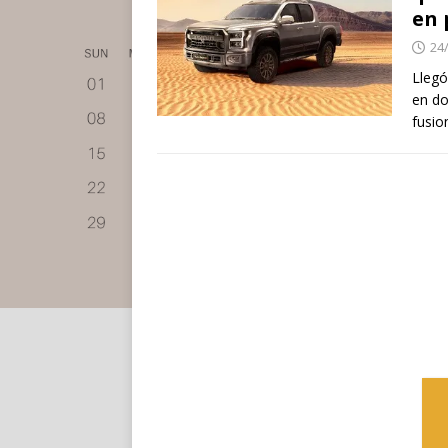
en 
24
Lleg
en do
fusio