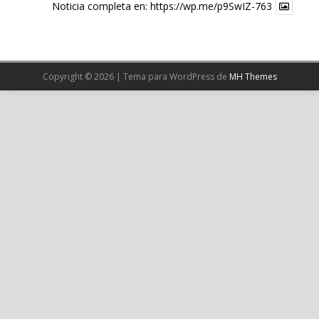
Noticia completa en:
https://wp.me/p9SwIZ-763
X
Cargar más
Copyright © 2026 | Tema para WordPress de
MH Themes