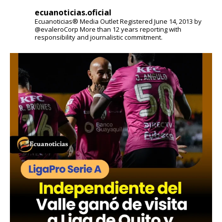
ecuanoticias.oficial
Ecuanoticias® Media Outlet
Registered June 14, 2013 by
@evaleroCorp
More than 12 years reporting with
responsibility and journalistic commitment.