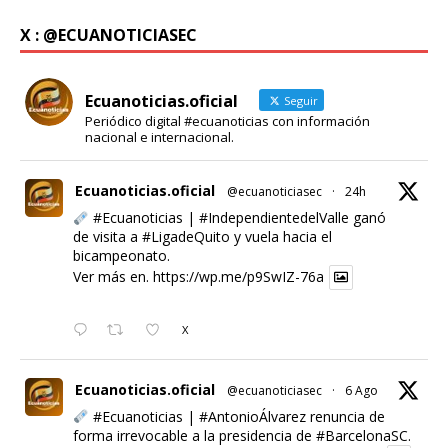
X : @ECUANOTICIASEC
Ecuanoticias.oficial
Seguir
Periódico digital #ecuanoticias con información
nacional e internacional.
Ecuanoticias.oficial
@ecuanoticiasec
·
24h
#Ecuanoticias
|
#IndependientedelValle
ganó
de visita a
#LigadeQuito
y vuela hacia el
bicampeonato.
Ver más en.
https://wp.me/p9SwIZ-76a
X
Ecuanoticias.oficial
@ecuanoticiasec
·
6 Ago
#Ecuanoticias
|
#AntonioÁlvarez
renuncia de
forma irrevocable a la presidencia de
#BarcelonaSC
.