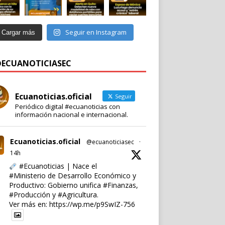
Seguir en Instagram
Cargar más
 @ECUANOTICIASEC
Ecuanoticias.oficial
Seguir
Periódico digital #ecuanoticias con
información nacional e internacional.
Ecuanoticias.oficial
@ecuanoticiasec
·
14h
#Ecuanoticias
| Nace el
#Ministerio
de Desarrollo Económico y
Productivo: Gobierno unifica
#Finanzas
,
#Producción
y
#Agricultura
.
Ver más en:
https://wp.me/p9SwIZ-756