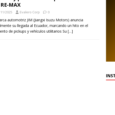
 RE-MAX
/11/2025
Evalero Corp
0
rca automotriz JIM (Jiangxi Isuzu Motors) anuncia
almente su llegada al Ecuador, marcando un hito en el
nto de pickups y vehículos utilitarios Su
[…]
INS