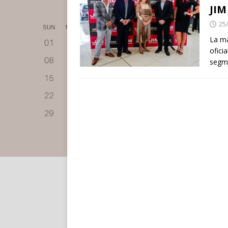
JIM
25
La ma
ofici
segme