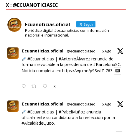
X : @ECUANOTICIASEC
Ecuanoticias.oficial
Seguir
Periódico digital #ecuanoticias con información
nacional e internacional.
Ecuanoticias.oficial
@ecuanoticiasec
·
6 Ago
#Ecuanoticias
|
#AntonioÁlvarez
renuncia de
forma irrevocable a la presidencia de
#BarcelonaSC
.
Noticia completa en:
https://wp.me/p9SwIZ-763
X
Ecuanoticias.oficial
@ecuanoticiasec
·
6 Ago
#Ecuanoticias
|
#PabelMuñoz
anuncia
oficialmente su candidatura a la reelección por la
#AlcaldíadeQuito
.