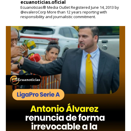
ecuanoticias.oficial
Ecuanoticias® Media Outlet
Registered June 14, 2013 by
@evaleroCorp
More than 12 years reporting with
responsibility and journalistic commitment.