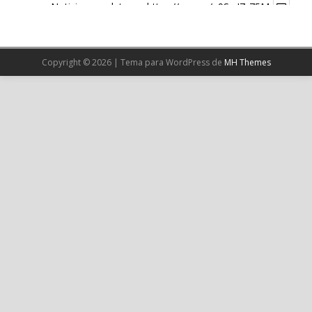
Noticia completa en:
https://wp.me/p9SwIZ-75M
1
X
Copyright © 2026 | Tema para WordPress de
MH Themes
Cargar más