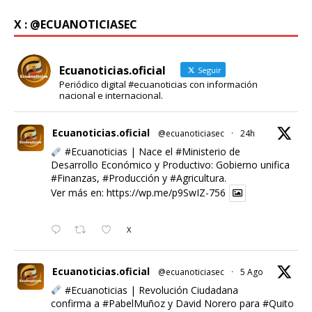
X : @ECUANOTICIASEC
Ecuanoticias.oficial
Seguir
Periódico digital #ecuanoticias con información
nacional e internacional.
Ecuanoticias.oficial
@ecuanoticiasec
·
24h
#Ecuanoticias
| Nace el
#Ministerio
de
Desarrollo Económico y Productivo: Gobierno unifica
#Finanzas
,
#Producción
y
#Agricultura
.
Ver más en:
https://wp.me/p9SwIZ-756
X
Ecuanoticias.oficial
@ecuanoticiasec
·
5 Ago
#Ecuanoticias
| Revolución Ciudadana
confirma a
#PabelMuñoz
y David Norero para
#Quito