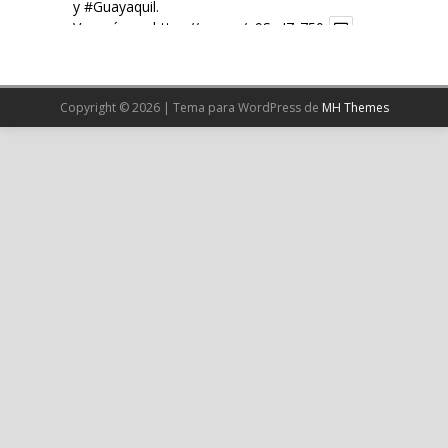
y
#Guayaquil
.
Ver más en:
https://wp.me/p9SwIZ-750
X
Copyright © 2026 | Tema para WordPress de
MH Themes
Cargar más