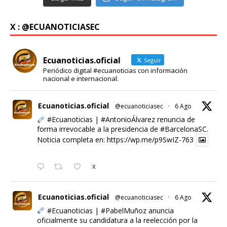
X : @ECUANOTICIASEC
Ecuanoticias.oficial
Seguir
Periódico digital #ecuanoticias con información
nacional e internacional.
Ecuanoticias.oficial
@ecuanoticiasec
·
6 Ago
#Ecuanoticias
|
#AntonioÁlvarez
renuncia de
forma irrevocable a la presidencia de
#BarcelonaSC
.
Noticia completa en:
https://wp.me/p9SwIZ-763
X
Ecuanoticias.oficial
@ecuanoticiasec
·
6 Ago
#Ecuanoticias
|
#PabelMuñoz
anuncia
oficialmente su candidatura a la reelección por la