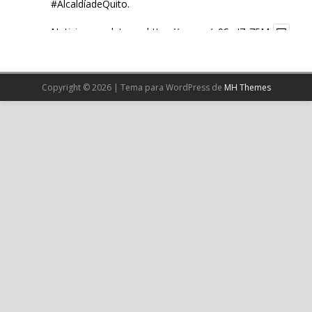
#AlcaldíadeQuito
.
Noticia completa en:
https://wp.me/p9SwIZ-75M
1
X
Copyright © 2026 | Tema para WordPress de
MH Themes
Cargar más