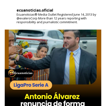
ecuanoticias.oficial
Ecuanoticias® Media Outlet
Registered June 14, 2013 by
@evaleroCorp
More than 12 years reporting with
responsibility and journalistic commitment.