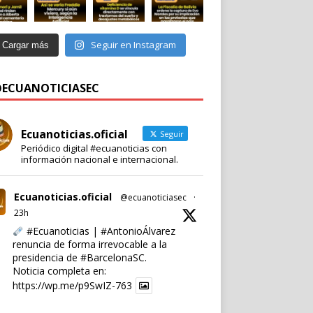
Seguir en Instagram
Cargar más
 @ECUANOTICIASEC
Ecuanoticias.oficial
Seguir
Periódico digital #ecuanoticias con
información nacional e internacional.
Ecuanoticias.oficial
@ecuanoticiasec
·
23h
#Ecuanoticias
|
#AntonioÁlvarez
renuncia de forma irrevocable a la
presidencia de
#BarcelonaSC
.
Noticia completa en:
https://wp.me/p9SwIZ-763