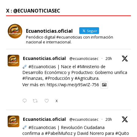
X : @ECUANOTICIASEC
Ecuanoticias.oficial
Seguir
Periódico digital #ecuanoticias con información
nacional e internacional.
Ecuanoticias.oficial
@ecuanoticiasec
·
20h
#Ecuanoticias
| Nace el
#Ministerio
de
Desarrollo Económico y Productivo: Gobierno unifica
#Finanzas
,
#Producción
y
#Agricultura
.
Ver más en:
https://wp.me/p9SwIZ-756
X
Ecuanoticias.oficial
@ecuanoticiasec
·
20h
#Ecuanoticias
| Revolución Ciudadana
confirma a
#PabelMuñoz
y David Norero para
#Quito