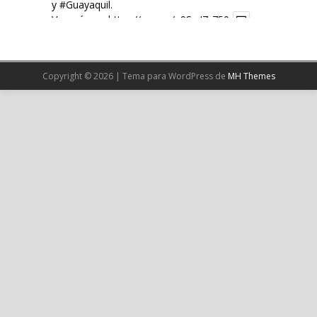
y
#Guayaquil
.
Ver más en:
https://wp.me/p9SwIZ-750
X
Copyright © 2026 | Tema para WordPress de
MH Themes
Cargar más