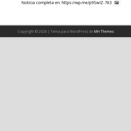
Noticia completa en:
https://wp.me/p9SwIZ-763
X
Cargar más
Copyright © 2026 | Tema para WordPress de
MH Themes