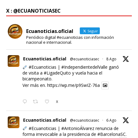
X : @ECUANOTICIASEC
Ecuanoticias.oficial
Seguir
Periódico digital #ecuanoticias con información
nacional e internacional.
Ecuanoticias.oficial
@ecuanoticiasec
·
8 Ago
#Ecuanoticias
|
#IndependientedelValle
ganó
de visita a
#LigadeQuito
y vuela hacia el
bicampeonato.
Ver más en.
https://wp.me/p9SwIZ-76a
X
Ecuanoticias.oficial
@ecuanoticiasec
·
6 Ago
#Ecuanoticias
|
#AntonioÁlvarez
renuncia de
forma irrevocable a la presidencia de
#BarcelonaSC
.