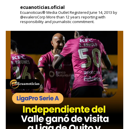
ecuanoticias.oficial
Ecuanoticias® Media Outlet
Registered June 14, 2013 by
@evaleroCorp
More than 12 years reporting with
responsibility and journalistic commitment.