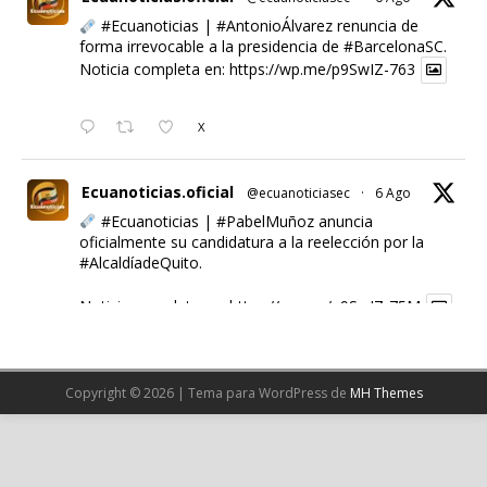
#Ecuanoticias
|
#AntonioÁlvarez
renuncia de
forma irrevocable a la presidencia de
#BarcelonaSC
.
Noticia completa en:
https://wp.me/p9SwIZ-763
X
Ecuanoticias.oficial
@ecuanoticiasec
·
6 Ago
#Ecuanoticias
|
#PabelMuñoz
anuncia
oficialmente su candidatura a la reelección por la
#AlcaldíadeQuito
.
Noticia completa en:
https://wp.me/p9SwIZ-75M
1
X
Copyright © 2026 | Tema para WordPress de
MH Themes
Cargar más