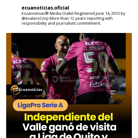
ecuanoticias.oficial
Ecuanoticias® Media Outlet
Registered June 14, 2013 by
@evaleroCorp
More than 12 years reporting with
responsibility and journalistic commitment.