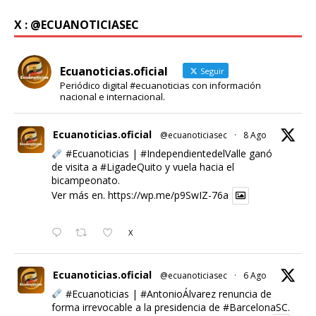
X : @ECUANOTICIASEC
Ecuanoticias.oficial
Seguir
Periódico digital #ecuanoticias con información
nacional e internacional.
Ecuanoticias.oficial
@ecuanoticiasec
·
8 Ago
#Ecuanoticias
|
#IndependientedelValle
ganó
de visita a
#LigadeQuito
y vuela hacia el
bicampeonato.
Ver más en.
https://wp.me/p9SwIZ-76a
X
Ecuanoticias.oficial
@ecuanoticiasec
·
6 Ago
#Ecuanoticias
|
#AntonioÁlvarez
renuncia de
forma irrevocable a la presidencia de
#BarcelonaSC
.