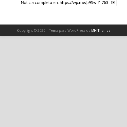
Noticia completa en:
https://wp.me/p9SwIZ-763
X
Cargar más
Copyright © 2026 | Tema para WordPress de
MH Themes