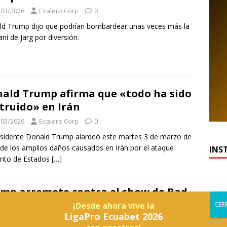
/03/2026
Evalero Corp
0
d Trump dijo que podrían bombardear unas veces más la
raní de Jarg por diversión.
ald Trump afirma que «todo ha sido
truido» en Irán
/03/2026
Evalero Corp
0
esidente Donald Trump alardeó este martes 3 de marzo de
de los amplios daños causados en Irán por el ataque
INS
unto de Estados
[…]
mp arremete contra el show de Bad
ny en el Super Bowl y critica el uso
¡Desde ahora vive la
LigaPro Ecuabet 2026
 español