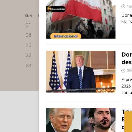
16
Donal
isla i
Don
des
03
El pr
2026 
conj
Tru
Bun
del