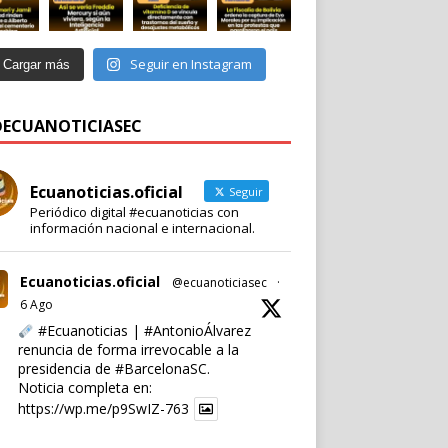
Seguir en Instagram
Cargar más
 @ECUANOTICIASEC
Ecuanoticias.oficial
Seguir
Periódico digital #ecuanoticias con
información nacional e internacional.
Ecuanoticias.oficial
@ecuanoticiasec
·
6 Ago
#Ecuanoticias
|
#AntonioÁlvarez
renuncia de forma irrevocable a la
presidencia de
#BarcelonaSC
.
Noticia completa en:
https://wp.me/p9SwIZ-763