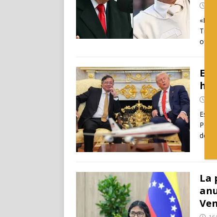
09
«Nadi
Trump
ofici
El 
hom
04
Este 
Petro
desa
La 
anu
Ven