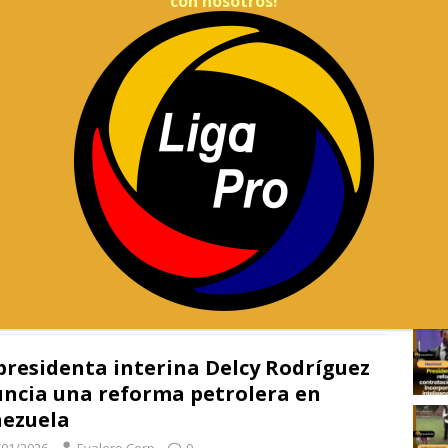
con nosotros!
/02/2026
Evalero Corp
0
e entiende una palabra de lo que dice este tipo», dijo
 en su plataforma Truth Social, a pesar de que datos
ales del gobierno
[…]
presidente de EE. UU recibió a su
ólogo colombiano en la Casa Blanca
/02/2026
Evalero Corp
0
martes Donald Trump recibió en la Casa Blanca a Gustavo
. Los mandatarios han tenido una relación tensa que se ha
tado por temas
[…]
presidenta interina Delcy Rodríguez
ncia una reforma petrolera en
ezuela