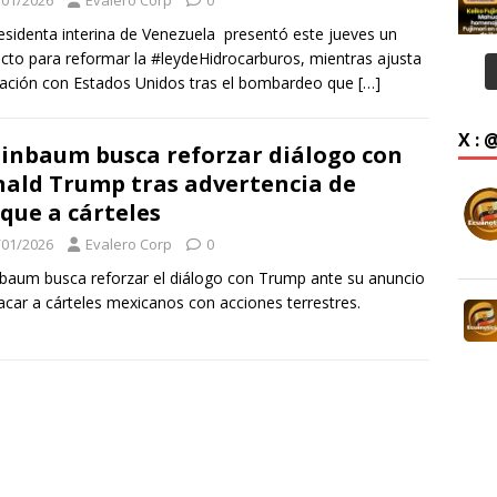
/01/2026
Evalero Corp
0
esidenta interina de Venezuela presentó este jueves un
cto para reformar la #leydeHidrocarburos, mientras ajusta
lación con Estados Unidos tras el bombardeo que
[…]
X :
inbaum busca reforzar diálogo con
ald Trump tras advertencia de
que a cárteles
/01/2026
Evalero Corp
0
baum busca reforzar el diálogo con Trump ante su anuncio
acar a cárteles mexicanos con acciones terrestres.