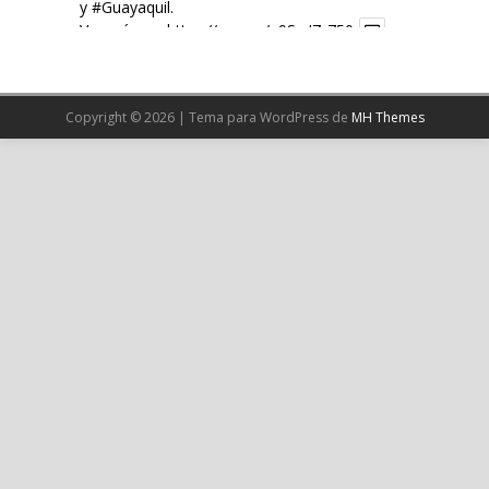
y
#Guayaquil
.
Ver más en:
https://wp.me/p9SwIZ-750
X
Copyright © 2026 | Tema para WordPress de
MH Themes
Cargar más