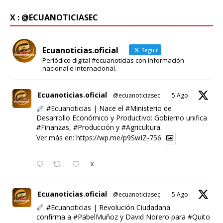
X : @ECUANOTICIASEC
Ecuanoticias.oficial
Seguir
Periódico digital #ecuanoticias con información
nacional e internacional.
Ecuanoticias.oficial
@ecuanoticiasec
·
5 Ago
#Ecuanoticias
| Nace el
#Ministerio
de
Desarrollo Económico y Productivo: Gobierno unifica
#Finanzas
,
#Producción
y
#Agricultura
.
Ver más en:
https://wp.me/p9SwIZ-756
X
Ecuanoticias.oficial
@ecuanoticiasec
·
5 Ago
#Ecuanoticias
| Revolución Ciudadana
confirma a
#PabelMuñoz
y David Norero para
#Quito