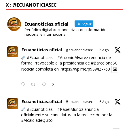
X : @ECUANOTICIASEC
Ecuanoticias.oficial
Seguir
Periódico digital #ecuanoticias con información
nacional e internacional.
Ecuanoticias.oficial
@ecuanoticiasec
·
6 Ago
#Ecuanoticias
|
#AntonioÁlvarez
renuncia de
forma irrevocable a la presidencia de
#BarcelonaSC
.
Noticia completa en:
https://wp.me/p9SwIZ-763
X
Ecuanoticias.oficial
@ecuanoticiasec
·
6 Ago
#Ecuanoticias
|
#PabelMuñoz
anuncia
oficialmente su candidatura a la reelección por la
#AlcaldíadeQuito
.