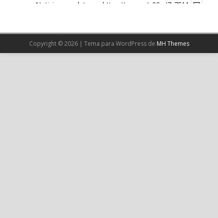
Noticia completa en:
https://wp.me/p9SwIZ-75M
1
X
Copyright © 2026 | Tema para WordPress de
MH Themes
Cargar más