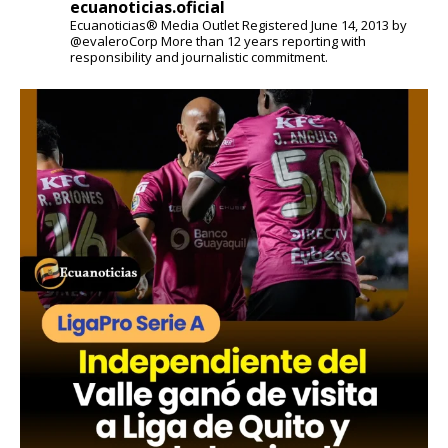
ecuanoticias.oficial
Ecuanoticias® Media Outlet
Registered June 14, 2013 by
@evaleroCorp
More than 12 years reporting with
responsibility and journalistic commitment.