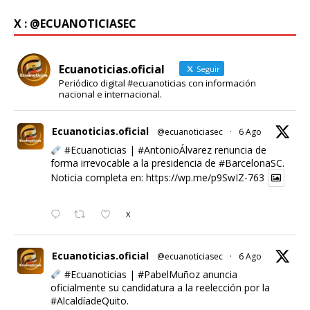
X : @ECUANOTICIASEC
Ecuanoticias.oficial
Seguir
Periódico digital #ecuanoticias con información
nacional e internacional.
Ecuanoticias.oficial
@ecuanoticiasec
·
6 Ago
#Ecuanoticias
|
#AntonioÁlvarez
renuncia de
forma irrevocable a la presidencia de
#BarcelonaSC
.
Noticia completa en:
https://wp.me/p9SwIZ-763
X
Ecuanoticias.oficial
@ecuanoticiasec
·
6 Ago
#Ecuanoticias
|
#PabelMuñoz
anuncia
oficialmente su candidatura a la reelección por la
#AlcaldíadeQuito
.