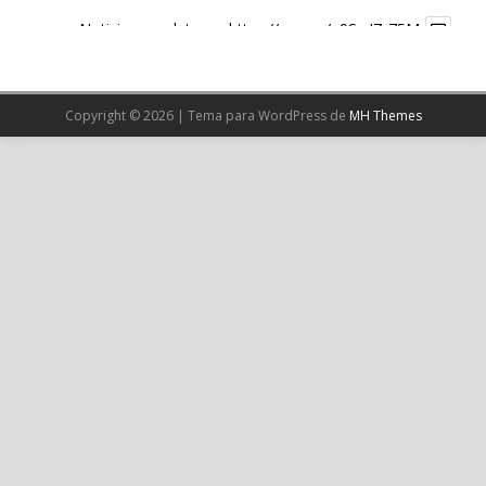
Noticia completa en:
https://wp.me/p9SwIZ-75M
1
X
Copyright © 2026 | Tema para WordPress de
MH Themes
Cargar más