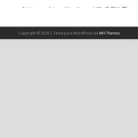
Noticia completa en:
https://wp.me/p9SwIZ-75M
1
X
Copyright © 2026 | Tema para WordPress de
MH Themes
Cargar más