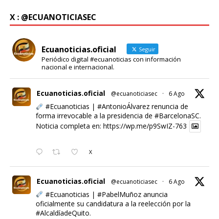
X : @ECUANOTICIASEC
Ecuanoticias.oficial
Seguir
Periódico digital #ecuanoticias con información
nacional e internacional.
Ecuanoticias.oficial
@ecuanoticiasec
·
6 Ago
#Ecuanoticias
|
#AntonioÁlvarez
renuncia de
forma irrevocable a la presidencia de
#BarcelonaSC
.
Noticia completa en:
https://wp.me/p9SwIZ-763
X
Ecuanoticias.oficial
@ecuanoticiasec
·
6 Ago
#Ecuanoticias
|
#PabelMuñoz
anuncia
oficialmente su candidatura a la reelección por la
#AlcaldíadeQuito
.