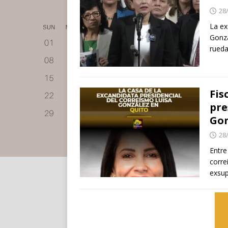
28
La ex
Gonzá
rueda
Fis
pre
Gon
28
Entre
corre
exsup