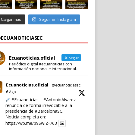
Seguir en Instagram
Cargar más
 @ECUANOTICIASEC
Ecuanoticias.oficial
Seguir
Periódico digital #ecuanoticias con
información nacional e internacional.
Ecuanoticias.oficial
@ecuanoticiasec
·
6 Ago
#Ecuanoticias
|
#AntonioÁlvarez
renuncia de forma irrevocable a la
presidencia de
#BarcelonaSC
.
Noticia completa en:
https://wp.me/p9SwIZ-763