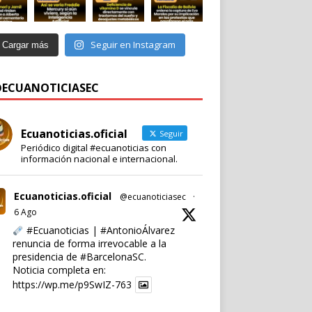
Seguir en Instagram
Cargar más
 @ECUANOTICIASEC
Ecuanoticias.oficial
Seguir
Periódico digital #ecuanoticias con
información nacional e internacional.
Ecuanoticias.oficial
@ecuanoticiasec
·
6 Ago
#Ecuanoticias
|
#AntonioÁlvarez
renuncia de forma irrevocable a la
presidencia de
#BarcelonaSC
.
Noticia completa en:
https://wp.me/p9SwIZ-763