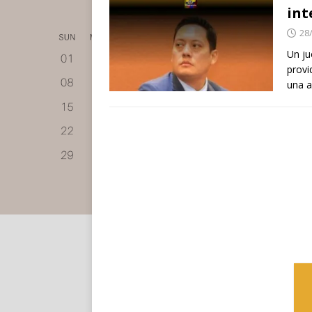
int
28
Un ju
provi
una a