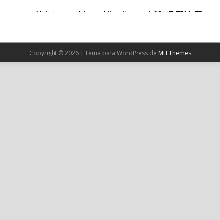
Noticia completa en:
https://wp.me/p9SwIZ-75M
1
X
Copyright © 2026 | Tema para WordPress de
MH Themes
Cargar más