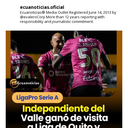
ecuanoticias.oficial
Ecuanoticias® Media Outlet
Registered June 14, 2013 by
@evaleroCorp
More than 12 years reporting with
responsibility and journalistic commitment.