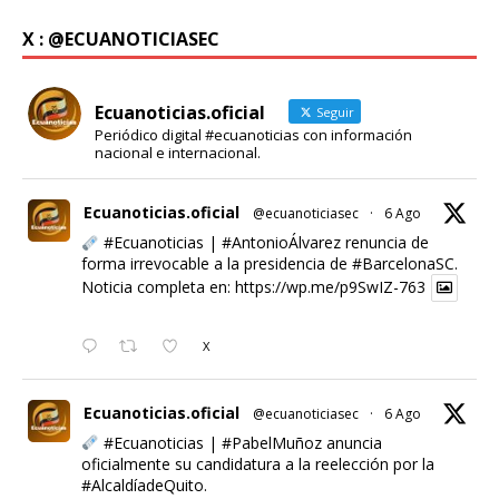
X : @ECUANOTICIASEC
Ecuanoticias.oficial
Seguir
Periódico digital #ecuanoticias con información
nacional e internacional.
Ecuanoticias.oficial
@ecuanoticiasec
·
6 Ago
#Ecuanoticias
|
#AntonioÁlvarez
renuncia de
forma irrevocable a la presidencia de
#BarcelonaSC
.
Noticia completa en:
https://wp.me/p9SwIZ-763
X
Ecuanoticias.oficial
@ecuanoticiasec
·
6 Ago
#Ecuanoticias
|
#PabelMuñoz
anuncia
oficialmente su candidatura a la reelección por la
#AlcaldíadeQuito
.