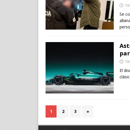
10
Se co
allan
perso
Ast
par
10
El di
clási
1
2
3
»