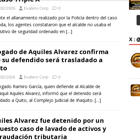
/02/2026
Evalero Corp
0
te el allanamiento realizado por la Policía dentro del caso
da, los agentes constataron que el alcalde no usaba el
sitivo de seguridad ordenado en
[…]
X :
gado de Aquiles Alvarez confirma
 su defendido será trasladado a
to
/02/2026
Evalero Corp
0
ogado Ramiro García, quien defiende al Alcalde de
quil Aquiles Alvarez, informó que el detenido será
adado a Quito, al Complejo Judicial de Iñaquito.
[…]
iles Alvarez fue detenido por un
uesto caso de lavado de activos y
raudación tributaria