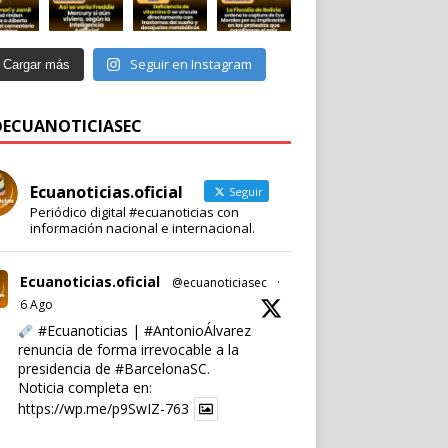
Seguir en Instagram
Cargar más
 @ECUANOTICIASEC
Ecuanoticias.oficial
Seguir
Periódico digital #ecuanoticias con
información nacional e internacional.
Ecuanoticias.oficial
@ecuanoticiasec
·
6 Ago
#Ecuanoticias
|
#AntonioÁlvarez
renuncia de forma irrevocable a la
presidencia de
#BarcelonaSC
.
Noticia completa en:
https://wp.me/p9SwIZ-763