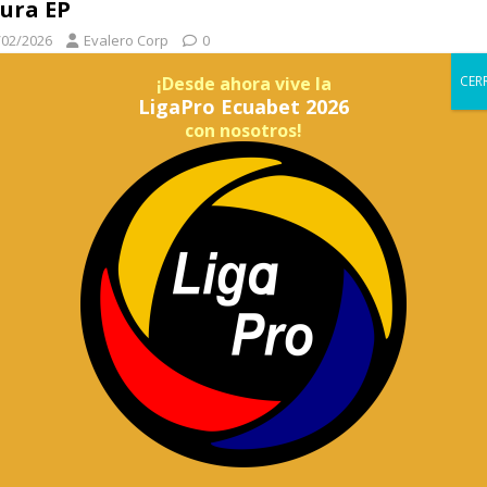
ura EP
/02/2026
Evalero Corp
0
lanamiento ejecutado por la Policía Nacional del Ecuador a la
¡Desde ahora vive la
sa pública municipal Segura EP, la noche del domingo 15
LigaPro Ecuabet 2026
brero, sigue generando
[…]
con nosotros!
iana Coronel asume como alcaldesa
rogante de Guayaquil
/02/2026
Evalero Corp
0
ncejo Municipal de Guayaquil convocó para este jueves 12
brero a una marcha de respaldo a Aquiles Álvarez. Esta
cará a las 15:00
[…]
 no llevar el grillete electrónico,
calía pedirá prisión de Aquiles Alvarez
caso Triple A