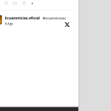
X
Ecuanoticias.oficial
@ecuanoticiasec
·
6 Ago
#Ecuanoticias
|
#PabelMuñoz
anuncia oficialmente su candidatura a la
reelección por la
#AlcaldíadeQuito
.
Noticia completa en:
https://wp.me/p9SwIZ-75M
1
X
Cargar más