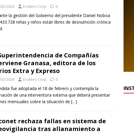
/02/2026
Evalero Corp
0
nte la gestión del Gobierno del presidente Daniel Noboa
 433.728 niñas y niños están libres de desnutrición crónica
l.
Superintendencia de Compañías
erviene Granasa, editora de los
rios Extra y Expreso
/02/2026
Evalero Corp
0
INS
dida fue adoptada el 18 de febrero y contempla la
nación de una interventora externa que deberá presentar
mes mensuales sobre la situación de
[…]
conet rechaza fallas en sistema de
eovigilancia tras allanamiento a