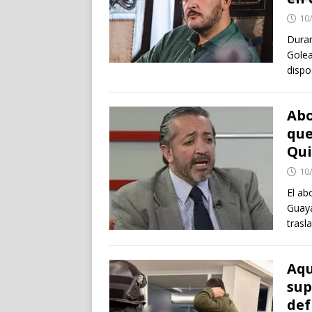
10
Duran
Golea
dispo
Abo
que
Qui
10
El ab
Guaya
trasl
Aqu
sup
def