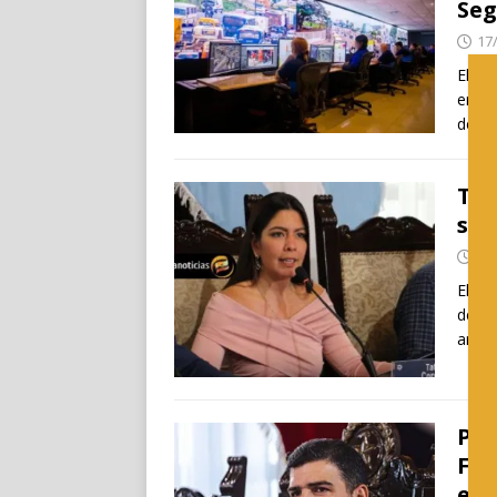
Seg
17
El al
empre
de fe
Tat
sub
11
El Co
de fe
arran
Por
Fis
en 