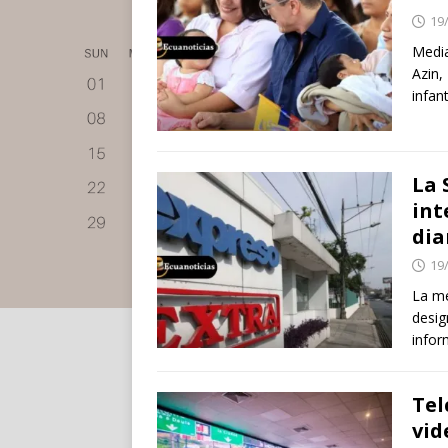
19
Media
Azin,
infanti
La 
int
dia
19
La me
desig
infor
Tel
vid