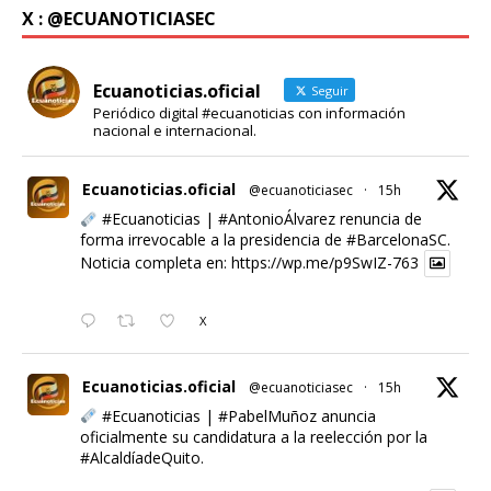
X : @ECUANOTICIASEC
Ecuanoticias.oficial
Seguir
Periódico digital #ecuanoticias con información
nacional e internacional.
Ecuanoticias.oficial
@ecuanoticiasec
·
15h
#Ecuanoticias
|
#AntonioÁlvarez
renuncia de
forma irrevocable a la presidencia de
#BarcelonaSC
.
Noticia completa en:
https://wp.me/p9SwIZ-763
X
Ecuanoticias.oficial
@ecuanoticiasec
·
15h
#Ecuanoticias
|
#PabelMuñoz
anuncia
oficialmente su candidatura a la reelección por la
#AlcaldíadeQuito
.