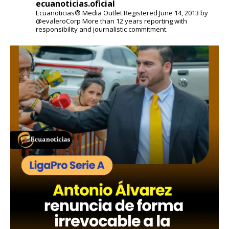
ecuanoticias.oficial
Ecuanoticias® Media Outlet
Registered June 14, 2013 by
@evaleroCorp
More than 12 years reporting with
responsibility and journalistic commitment.