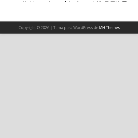
Noticia completa en:
https://wp.me/p9SwIZ-75M
1
X
Copyright © 2026 | Tema para WordPress de
MH Themes
Cargar más