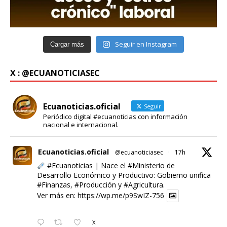
Seguir en Instagram
Cargar más
X : @ECUANOTICIASEC
Ecuanoticias.oficial
Seguir
Periódico digital #ecuanoticias con información
nacional e internacional.
Ecuanoticias.oficial
@ecuanoticiasec
·
17h
#Ecuanoticias
| Nace el
#Ministerio
de
Desarrollo Económico y Productivo: Gobierno unifica
#Finanzas
,
#Producción
y
#Agricultura
.
Ver más en:
https://wp.me/p9SwIZ-756
X