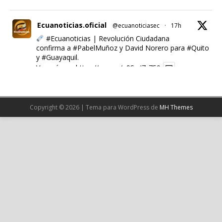
Ecuanoticias.oficial
@ecuanoticiasec
·
17h
#Ecuanoticias
| Revolución Ciudadana
confirma a
#PabelMuñoz
y David Norero para
#Quito
y
#Guayaquil
.
Ver más en:
https://wp.me/p9SwIZ-750
X
Copyright © 2026 | Tema para WordPress de
MH Themes
Cargar más