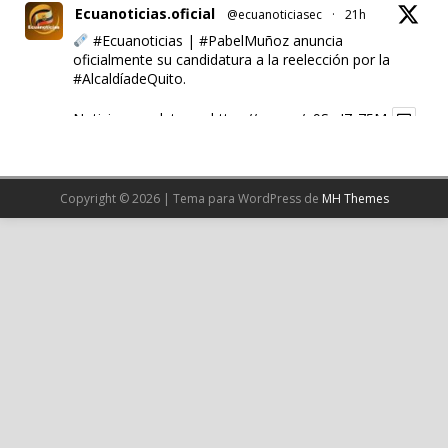
Ecuanoticias.oficial
@ecuanoticiasec
·
21h
#Ecuanoticias
|
#PabelMuñoz
anuncia
oficialmente su candidatura a la reelección por la
#AlcaldíadeQuito
.
Noticia completa en:
https://wp.me/p9SwIZ-75M
1
X
Copyright © 2026 | Tema para WordPress de
MH Themes
Cargar más