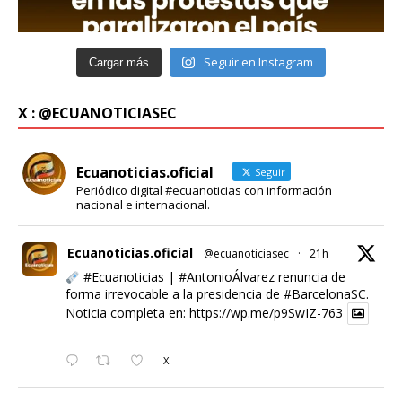
Seguir en Instagram
Cargar más
X : @ECUANOTICIASEC
Ecuanoticias.oficial
Seguir
Periódico digital #ecuanoticias con información
nacional e internacional.
Ecuanoticias.oficial
@ecuanoticiasec
·
21h
#Ecuanoticias
|
#AntonioÁlvarez
renuncia de
forma irrevocable a la presidencia de
#BarcelonaSC
.
Noticia completa en:
https://wp.me/p9SwIZ-763
X