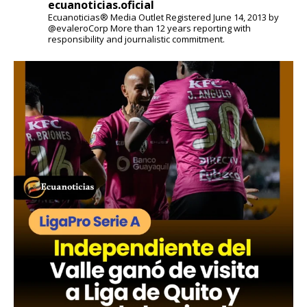
ecuanoticias.oficial
Ecuanoticias® Media Outlet
Registered June 14, 2013 by
@evaleroCorp
More than 12 years reporting with
responsibility and journalistic commitment.