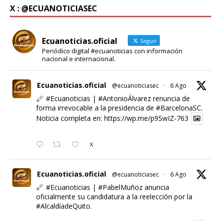
X : @ECUANOTICIASEC
Ecuanoticias.oficial
Seguir
Periódico digital #ecuanoticias con información
nacional e internacional.
Ecuanoticias.oficial
@ecuanoticiasec
·
6 Ago
#Ecuanoticias
|
#AntonioÁlvarez
renuncia de
forma irrevocable a la presidencia de
#BarcelonaSC
.
Noticia completa en:
https://wp.me/p9SwIZ-763
X
Ecuanoticias.oficial
@ecuanoticiasec
·
6 Ago
#Ecuanoticias
|
#PabelMuñoz
anuncia
oficialmente su candidatura a la reelección por la
#AlcaldíadeQuito
.