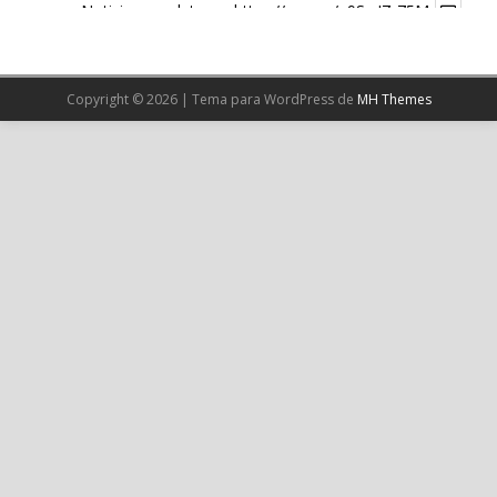
Noticia completa en:
https://wp.me/p9SwIZ-75M
1
X
Copyright © 2026 | Tema para WordPress de
MH Themes
Cargar más