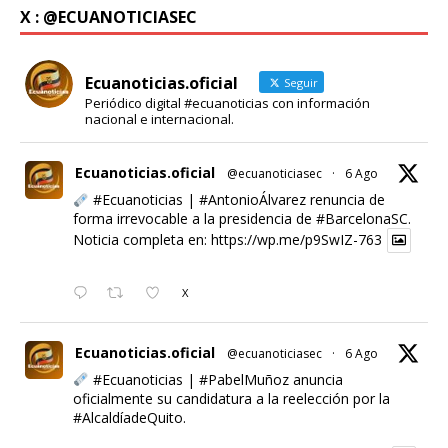
X : @ECUANOTICIASEC
Ecuanoticias.oficial
Seguir
Periódico digital #ecuanoticias con información
nacional e internacional.
Ecuanoticias.oficial
@ecuanoticiasec
·
6 Ago
#Ecuanoticias
|
#AntonioÁlvarez
renuncia de
forma irrevocable a la presidencia de
#BarcelonaSC
.
Noticia completa en:
https://wp.me/p9SwIZ-763
X
Ecuanoticias.oficial
@ecuanoticiasec
·
6 Ago
#Ecuanoticias
|
#PabelMuñoz
anuncia
oficialmente su candidatura a la reelección por la
#AlcaldíadeQuito
.