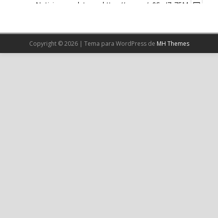
Noticia completa en:
https://wp.me/p9SwIZ-75M
1
X
Copyright © 2026 | Tema para WordPress de
MH Themes
Cargar más