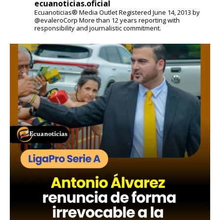
ecuanoticias.oficial
Ecuanoticias® Media Outlet
Registered June 14, 2013 by
@evaleroCorp
More than 12 years reporting with
responsibility and journalistic commitment.