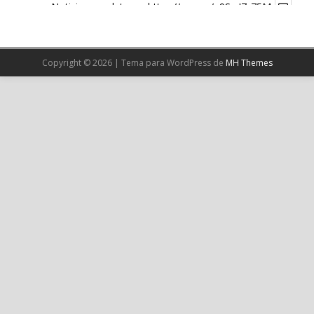
Noticia completa en:
https://wp.me/p9SwIZ-75M
1
X
Copyright © 2026 | Tema para WordPress de
MH Themes
Cargar más