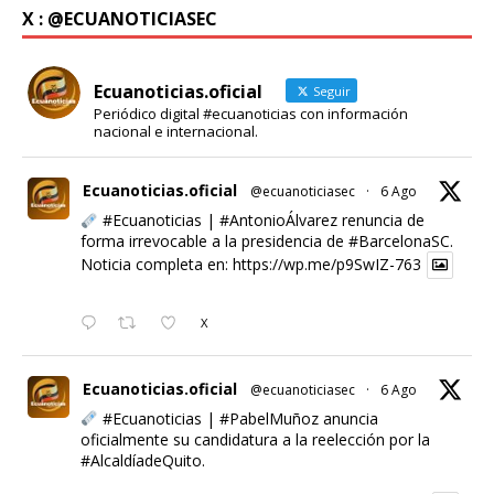
X : @ECUANOTICIASEC
Ecuanoticias.oficial
Seguir
Periódico digital #ecuanoticias con información
nacional e internacional.
Ecuanoticias.oficial
@ecuanoticiasec
·
6 Ago
#Ecuanoticias
|
#AntonioÁlvarez
renuncia de
forma irrevocable a la presidencia de
#BarcelonaSC
.
Noticia completa en:
https://wp.me/p9SwIZ-763
X
Ecuanoticias.oficial
@ecuanoticiasec
·
6 Ago
#Ecuanoticias
|
#PabelMuñoz
anuncia
oficialmente su candidatura a la reelección por la
#AlcaldíadeQuito
.