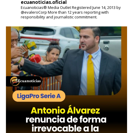
ecuanoticias.oficial
Ecuanoticias® Media Outlet
Registered June 14, 2013 by
@evaleroCorp
More than 12 years reporting with
responsibility and journalistic commitment.