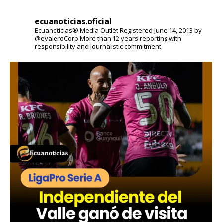
ecuanoticias.oficial
Ecuanoticias® Media Outlet
Registered June 14, 2013 by
@evaleroCorp
More than 12 years reporting with
responsibility and journalistic commitment.