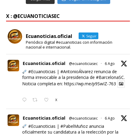
X : @ECUANOTICIASEC
Ecuanoticias.oficial
Seguir
Periódico digital #ecuanoticias con información
nacional e internacional.
Ecuanoticias.oficial
@ecuanoticiasec
·
6 Ago
#Ecuanoticias
|
#AntonioÁlvarez
renuncia de
forma irrevocable a la presidencia de
#BarcelonaSC
.
Noticia completa en:
https://wp.me/p9SwIZ-763
X
Ecuanoticias.oficial
@ecuanoticiasec
·
6 Ago
#Ecuanoticias
|
#PabelMuñoz
anuncia
oficialmente su candidatura a la reelección por la