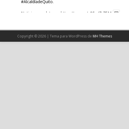
#AlcaldíadeQuito
.
Noticia completa en:
https://wp.me/p9SwIZ-75M
1
X
Copyright © 2026 | Tema para WordPress de
MH Themes
Cargar más