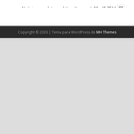
Noticia completa en:
https://wp.me/p9SwIZ-75M
1
X
Copyright © 2026 | Tema para WordPress de
MH Themes
Cargar más