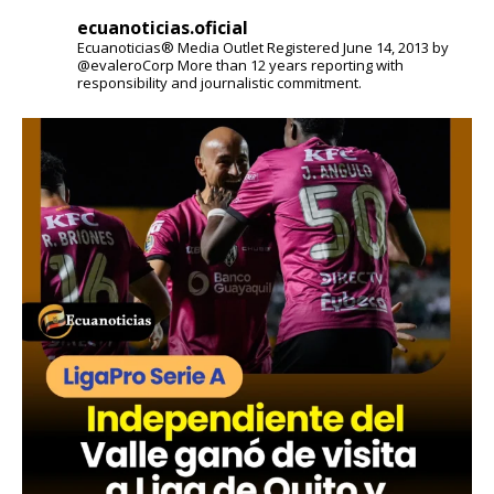
ecuanoticias.oficial
Ecuanoticias® Media Outlet
Registered June 14, 2013 by
@evaleroCorp
More than 12 years reporting with
responsibility and journalistic commitment.