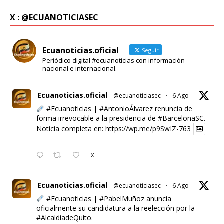
X : @ECUANOTICIASEC
Ecuanoticias.oficial
Seguir
Periódico digital #ecuanoticias con información
nacional e internacional.
Ecuanoticias.oficial
@ecuanoticiasec
·
6 Ago
#Ecuanoticias
|
#AntonioÁlvarez
renuncia de
forma irrevocable a la presidencia de
#BarcelonaSC
.
Noticia completa en:
https://wp.me/p9SwIZ-763
X
Ecuanoticias.oficial
@ecuanoticiasec
·
6 Ago
#Ecuanoticias
|
#PabelMuñoz
anuncia
oficialmente su candidatura a la reelección por la
#AlcaldíadeQuito
.