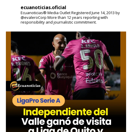
ecuanoticias.oficial
Ecuanoticias® Media Outlet
Registered June 14, 2013 by
@evaleroCorp
More than 12 years reporting with
responsibility and journalistic commitment.