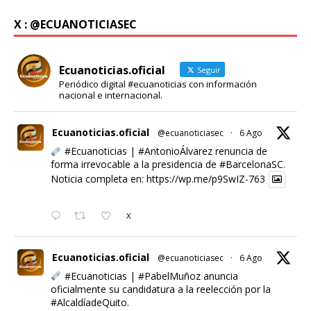
X : @ECUANOTICIASEC
Ecuanoticias.oficial
Seguir
Periódico digital #ecuanoticias con información
nacional e internacional.
Ecuanoticias.oficial
@ecuanoticiasec
·
6 Ago
#Ecuanoticias
|
#AntonioÁlvarez
renuncia de
forma irrevocable a la presidencia de
#BarcelonaSC
.
Noticia completa en:
https://wp.me/p9SwIZ-763
X
Ecuanoticias.oficial
@ecuanoticiasec
·
6 Ago
#Ecuanoticias
|
#PabelMuñoz
anuncia
oficialmente su candidatura a la reelección por la
#AlcaldíadeQuito
.