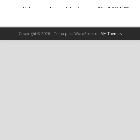
Noticia completa en:
https://wp.me/p9SwIZ-75M
1
X
Copyright © 2026 | Tema para WordPress de
MH Themes
Cargar más