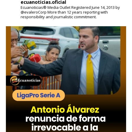
ecuanoticias.oficial
Ecuanoticias® Media Outlet
Registered June 14, 2013 by
@evaleroCorp
More than 12 years reporting with
responsibility and journalistic commitment.