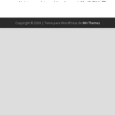
Noticia completa en:
https://wp.me/p9SwIZ-75M
1
X
Copyright © 2026 | Tema para WordPress de
MH Themes
Cargar más