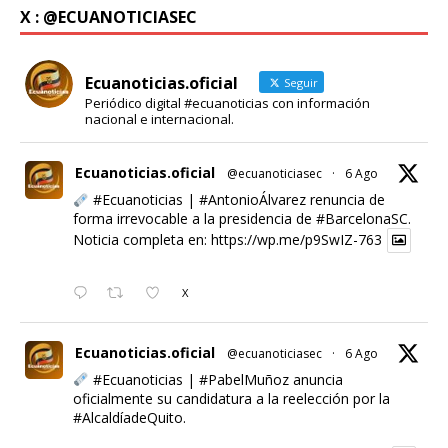
X : @ECUANOTICIASEC
Ecuanoticias.oficial
Seguir
Periódico digital #ecuanoticias con información
nacional e internacional.
Ecuanoticias.oficial
@ecuanoticiasec
·
6 Ago
#Ecuanoticias
|
#AntonioÁlvarez
renuncia de
forma irrevocable a la presidencia de
#BarcelonaSC
.
Noticia completa en:
https://wp.me/p9SwIZ-763
X
Ecuanoticias.oficial
@ecuanoticiasec
·
6 Ago
#Ecuanoticias
|
#PabelMuñoz
anuncia
oficialmente su candidatura a la reelección por la
#AlcaldíadeQuito
.