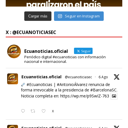
Seguir en Instagram
Cargar más
X : @ECUANOTICIASEC
Ecuanoticias.oficial
Seguir
Periódico digital #ecuanoticias con información
nacional e internacional.
Ecuanoticias.oficial
@ecuanoticiasec
·
6 Ago
#Ecuanoticias
|
#AntonioÁlvarez
renuncia de
forma irrevocable a la presidencia de
#BarcelonaSC
.
Noticia completa en:
https://wp.me/p9SwIZ-763
X