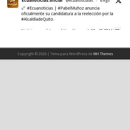
Ecuanoticias.oficial
@ecuanoticiasec
·
6 Ago
#Ecuanoticias
|
#PabelMuñoz
anuncia
oficialmente su candidatura a la reelección por la
#AlcaldíadeQuito
.
Noticia completa en:
https://wp.me/p9SwIZ-75M
1
X
Copyright © 2026 | Tema para WordPress de
MH Themes
Cargar más