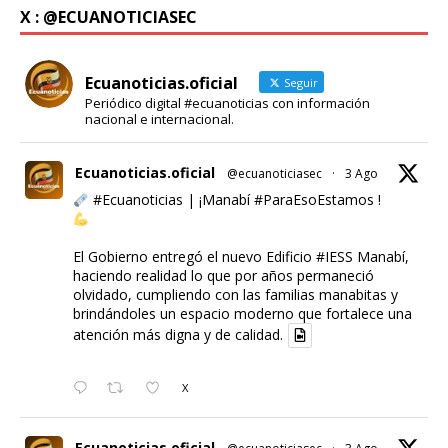
X : @ECUANOTICIASEC
Ecuanoticias.oficial
Seguir
Periódico digital #ecuanoticias con información
nacional e internacional.
Ecuanoticias.oficial
@ecuanoticiasec
·
3 Ago
#Ecuanoticias
| ¡Manabí
#ParaEsoEstamos
!
El Gobierno entregó el nuevo Edificio
#IESS
Manabí,
haciendo realidad lo que por años permaneció
olvidado, cumpliendo con las familias manabitas y
brindándoles un espacio moderno que fortalece una
atención más digna y de calidad.
X
Ecuanoticias.oficial