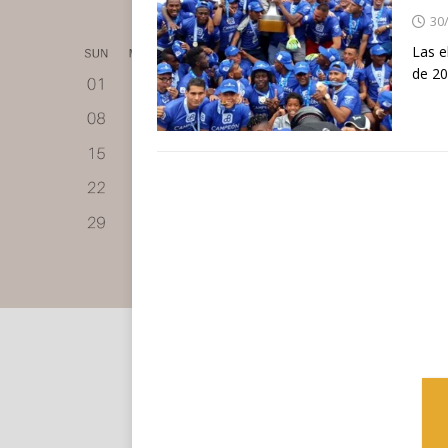
30
Las e
de 20