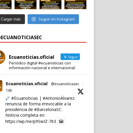
Seguir en Instagram
Cargar más
 @ECUANOTICIASEC
Ecuanoticias.oficial
Seguir
Periódico digital #ecuanoticias con
información nacional e internacional.
Ecuanoticias.oficial
@ecuanoticiasec
·
16h
#Ecuanoticias
|
#AntonioÁlvarez
renuncia de forma irrevocable a la
presidencia de
#BarcelonaSC
.
Noticia completa en:
https://wp.me/p9SwIZ-763