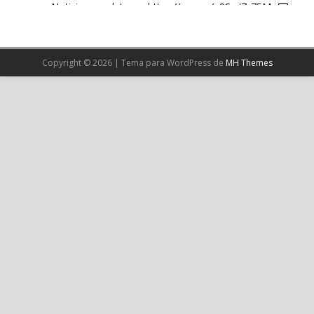
Noticia completa en:
https://wp.me/p9SwIZ-75M
1
X
Copyright © 2026 | Tema para WordPress de
MH Themes
Cargar más