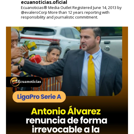
ecuanoticias.oficial
Ecuanoticias® Media Outlet
Registered June 14, 2013 by
@evaleroCorp
More than 12 years reporting with
responsibility and journalistic commitment.