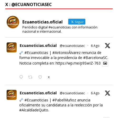
X : @ECUANOTICIASEC
Ecuanoticias.oficial
Seguir
Periódico digital #ecuanoticias con información
nacional e internacional.
Ecuanoticias.oficial
@ecuanoticiasec
·
6 Ago
#Ecuanoticias
|
#AntonioÁlvarez
renuncia de
forma irrevocable a la presidencia de
#BarcelonaSC
.
Noticia completa en:
https://wp.me/p9SwIZ-763
X
Ecuanoticias.oficial
@ecuanoticiasec
·
6 Ago
#Ecuanoticias
|
#PabelMuñoz
anuncia
oficialmente su candidatura a la reelección por la
#AlcaldíadeQuito
.