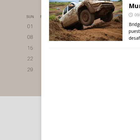
Mu
09
Bridg
puest
desaf