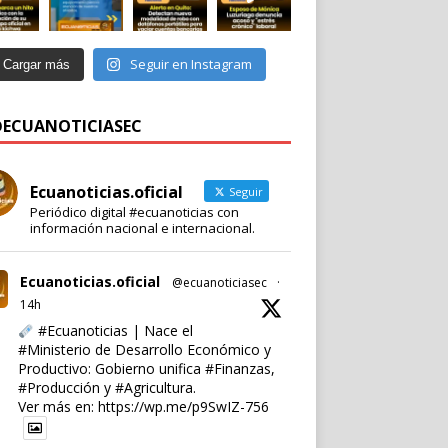
Seguir en Instagram
Cargar más
 @ECUANOTICIASEC
Ecuanoticias.oficial
Seguir
Periódico digital #ecuanoticias con
información nacional e internacional.
Ecuanoticias.oficial
@ecuanoticiasec
·
14h
#Ecuanoticias
| Nace el
#Ministerio
de Desarrollo Económico y
Productivo: Gobierno unifica
#Finanzas
,
#Producción
y
#Agricultura
.
Ver más en:
https://wp.me/p9SwIZ-756