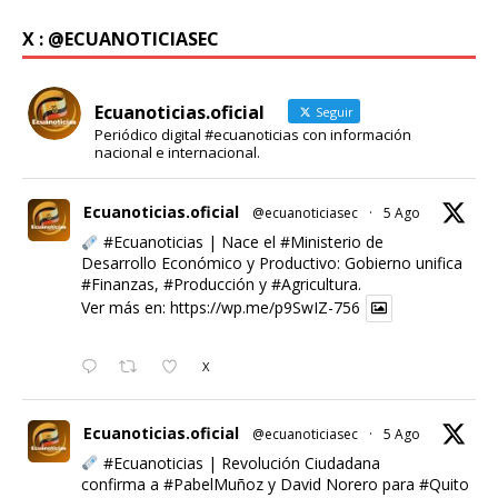
X : @ECUANOTICIASEC
Ecuanoticias.oficial
Seguir
Periódico digital #ecuanoticias con información
nacional e internacional.
Ecuanoticias.oficial
@ecuanoticiasec
·
5 Ago
#Ecuanoticias
| Nace el
#Ministerio
de
Desarrollo Económico y Productivo: Gobierno unifica
#Finanzas
,
#Producción
y
#Agricultura
.
Ver más en:
https://wp.me/p9SwIZ-756
X
Ecuanoticias.oficial
@ecuanoticiasec
·
5 Ago
#Ecuanoticias
| Revolución Ciudadana
confirma a
#PabelMuñoz
y David Norero para
#Quito