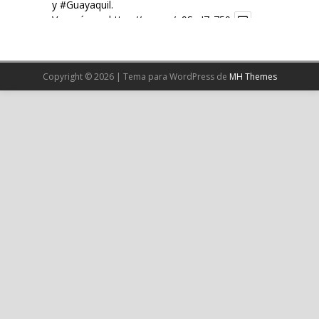
y
#Guayaquil
.
Ver más en:
https://wp.me/p9SwIZ-750
X
Copyright © 2026 | Tema para WordPress de
MH Themes
Cargar más