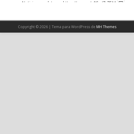
Noticia completa en:
https://wp.me/p9SwIZ-75M
1
X
Copyright © 2026 | Tema para WordPress de
MH Themes
Cargar más