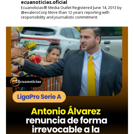
ecuanoticias.oficial
Ecuanoticias® Media Outlet
Registered June 14, 2013 by
@evaleroCorp
More than 12 years reporting with
responsibility and journalistic commitment.