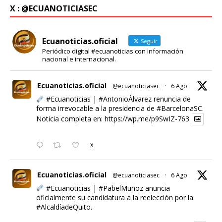
X : @ECUANOTICIASEC
Ecuanoticias.oficial
Seguir
Periódico digital #ecuanoticias con información
nacional e internacional.
Ecuanoticias.oficial
@ecuanoticiasec
·
6 Ago
#Ecuanoticias
|
#AntonioÁlvarez
renuncia de
forma irrevocable a la presidencia de
#BarcelonaSC
.
Noticia completa en:
https://wp.me/p9SwIZ-763
X
Ecuanoticias.oficial
@ecuanoticiasec
·
6 Ago
#Ecuanoticias
|
#PabelMuñoz
anuncia
oficialmente su candidatura a la reelección por la
#AlcaldíadeQuito
.