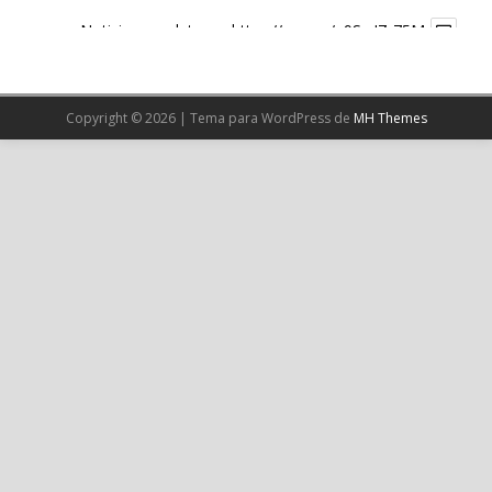
Noticia completa en:
https://wp.me/p9SwIZ-75M
1
X
Copyright © 2026 | Tema para WordPress de
MH Themes
Cargar más