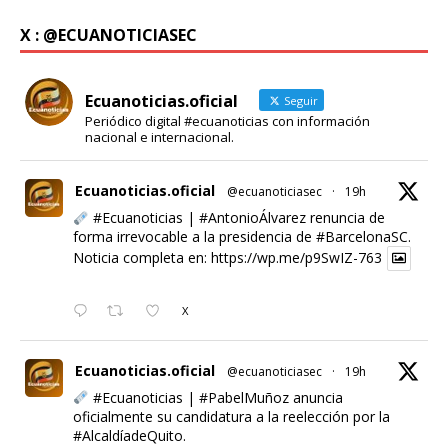
X : @ECUANOTICIASEC
Ecuanoticias.oficial
Seguir
Periódico digital #ecuanoticias con información
nacional e internacional.
Ecuanoticias.oficial
@ecuanoticiasec
·
19h
#Ecuanoticias
|
#AntonioÁlvarez
renuncia de
forma irrevocable a la presidencia de
#BarcelonaSC
.
Noticia completa en:
https://wp.me/p9SwIZ-763
X
Ecuanoticias.oficial
@ecuanoticiasec
·
19h
#Ecuanoticias
|
#PabelMuñoz
anuncia
oficialmente su candidatura a la reelección por la
#AlcaldíadeQuito
.