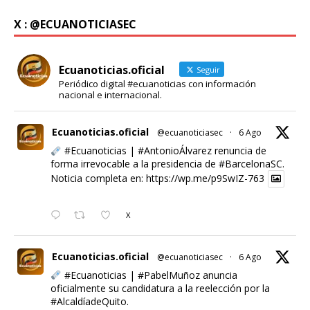
X : @ECUANOTICIASEC
Ecuanoticias.oficial
Seguir
Periódico digital #ecuanoticias con información
nacional e internacional.
Ecuanoticias.oficial
@ecuanoticiasec
·
6 Ago
#Ecuanoticias
|
#AntonioÁlvarez
renuncia de
forma irrevocable a la presidencia de
#BarcelonaSC
.
Noticia completa en:
https://wp.me/p9SwIZ-763
X
Ecuanoticias.oficial
@ecuanoticiasec
·
6 Ago
#Ecuanoticias
|
#PabelMuñoz
anuncia
oficialmente su candidatura a la reelección por la
#AlcaldíadeQuito
.