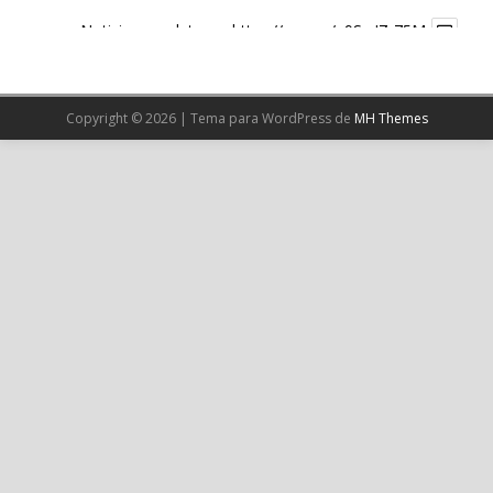
Noticia completa en:
https://wp.me/p9SwIZ-75M
1
X
Copyright © 2026 | Tema para WordPress de
MH Themes
Cargar más