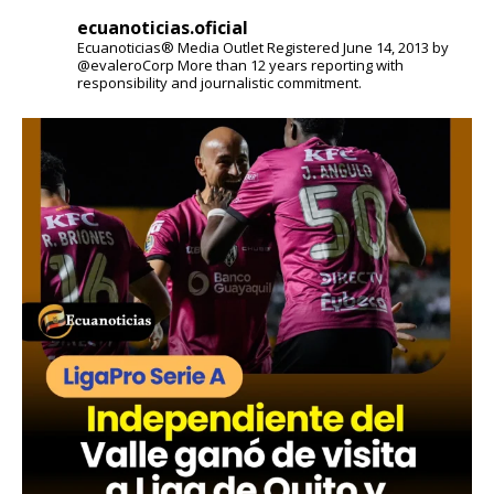
ecuanoticias.oficial
Ecuanoticias® Media Outlet
Registered June 14, 2013 by
@evaleroCorp
More than 12 years reporting with
responsibility and journalistic commitment.