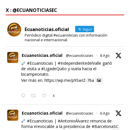
X : @ECUANOTICIASEC
Ecuanoticias.oficial
Seguir
Periódico digital #ecuanoticias con información
nacional e internacional.
Ecuanoticias.oficial
@ecuanoticiasec
·
8 Ago
#Ecuanoticias
|
#IndependientedelValle
ganó
de visita a
#LigadeQuito
y vuela hacia el
bicampeonato.
Ver más en.
https://wp.me/p9SwIZ-76a
X
Ecuanoticias.oficial
@ecuanoticiasec
·
6 Ago
#Ecuanoticias
|
#AntonioÁlvarez
renuncia de
forma irrevocable a la presidencia de
#BarcelonaSC
.