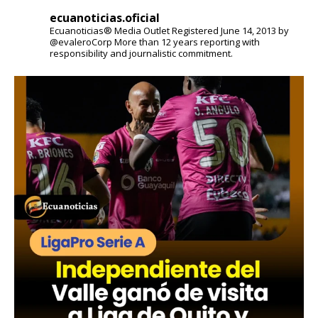
ecuanoticias.oficial
Ecuanoticias® Media Outlet
Registered June 14, 2013 by
@evaleroCorp
More than 12 years reporting with
responsibility and journalistic commitment.