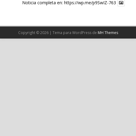
Noticia completa en:
https://wp.me/p9SwIZ-763
X
Cargar más
Copyright © 2026 | Tema para WordPress de
MH Themes