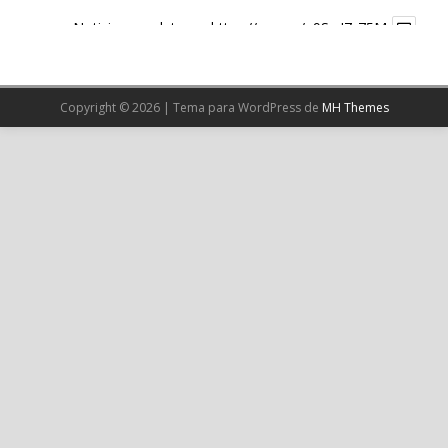
Noticia completa en:
https://wp.me/p9SwIZ-75M
1
X
Copyright © 2026 | Tema para WordPress de
MH Themes
Cargar más