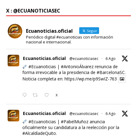
X : @ECUANOTICIASEC
Ecuanoticias.oficial
Seguir
Periódico digital #ecuanoticias con información
nacional e internacional.
Ecuanoticias.oficial
@ecuanoticiasec
·
6 Ago
#Ecuanoticias
|
#AntonioÁlvarez
renuncia de
forma irrevocable a la presidencia de
#BarcelonaSC
.
Noticia completa en:
https://wp.me/p9SwIZ-763
X
Ecuanoticias.oficial
@ecuanoticiasec
·
6 Ago
#Ecuanoticias
|
#PabelMuñoz
anuncia
oficialmente su candidatura a la reelección por la
#AlcaldíadeQuito
.