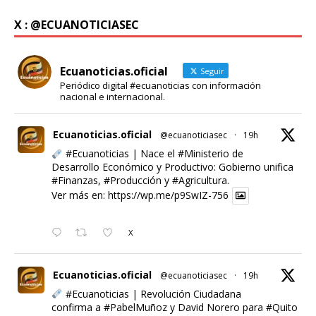
X : @ECUANOTICIASEC
Ecuanoticias.oficial
Seguir
Periódico digital #ecuanoticias con información
nacional e internacional.
Ecuanoticias.oficial
@ecuanoticiasec
·
19h
#Ecuanoticias
| Nace el
#Ministerio
de
Desarrollo Económico y Productivo: Gobierno unifica
#Finanzas
,
#Producción
y
#Agricultura
.
Ver más en:
https://wp.me/p9SwIZ-756
X
Ecuanoticias.oficial
@ecuanoticiasec
·
19h
#Ecuanoticias
| Revolución Ciudadana
confirma a
#PabelMuñoz
y David Norero para
#Quito