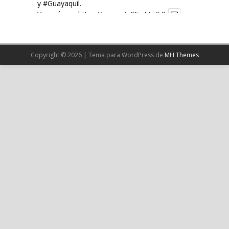
y
#Guayaquil
.
Ver más en:
https://wp.me/p9SwIZ-750
X
Copyright © 2026 | Tema para WordPress de
MH Themes
Cargar más