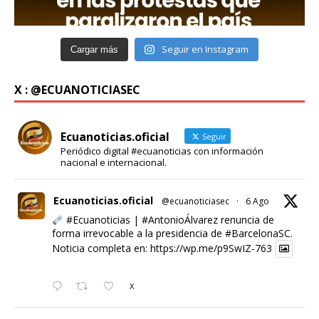
Seguir en Instagram
Cargar más
X : @ECUANOTICIASEC
Ecuanoticias.oficial
Seguir
Periódico digital #ecuanoticias con información
nacional e internacional.
Ecuanoticias.oficial
@ecuanoticiasec
·
6 Ago
#Ecuanoticias
|
#AntonioÁlvarez
renuncia de
forma irrevocable a la presidencia de
#BarcelonaSC
.
Noticia completa en:
https://wp.me/p9SwIZ-763
X