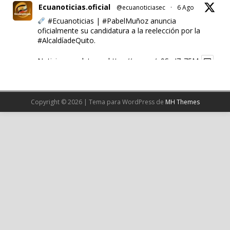
Ecuanoticias.oficial
@ecuanoticiasec
·
6 Ago
#Ecuanoticias
|
#PabelMuñoz
anuncia
oficialmente su candidatura a la reelección por la
#AlcaldíadeQuito
.
Noticia completa en:
https://wp.me/p9SwIZ-75M
1
X
Copyright © 2026 | Tema para WordPress de
MH Themes
Cargar más